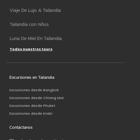
Contáctanos
sales@royalvacationtours.com
+6623470613
+66-6262-64255
Detalles completos de contacto
Nosotros
Nombre
Apellido
Correo
Electrónico
SUSCRÍBETE