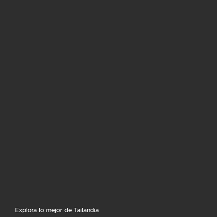
Explora lo mejor de Tailandia
Viaje De Lujo A Tailandia
Tailandia con niños
Luna De Miel En Tailandia
Todos nuestros tours
Excursiones en Tailandia
Excursiones desde Bangkok
Excursiones desde Chiang Mai
Excursiones desde Phuket
Excursiones desde Krabi