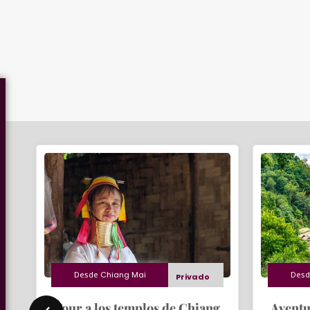
Desde
Chiang Mai
Des
Privado
Tour a los templos de Chiang
Aventu