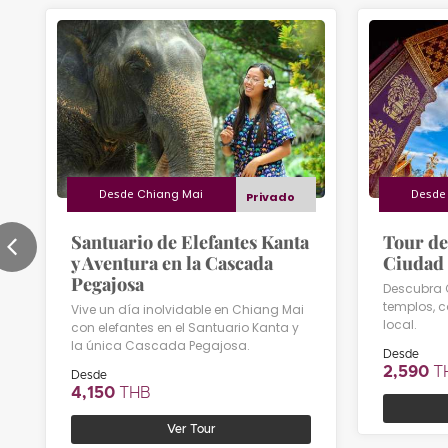
Desde
Chiang Mai
Desd
Privado
Santuario de Elefantes Kanta
Tour de
y Aventura en la Cascada
Ciudad 
Pegajosa
Descubra 
templos, 
Vive un día inolvidable en Chiang Mai
local.
con elefantes en el Santuario Kanta y
la única Cascada Pegajosa.
Desde
2,590
T
Desde
4,150
THB
Ver Tour