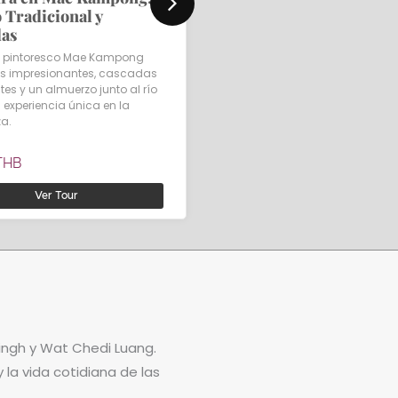
 Tradicional y
Rai y la Aldea de las Mu
as
Jirafa
el pintoresco Mae Kampong
Un tour de día completo para e
as impresionantes, cascadas
los impresionantes templos d
tes y un almuerzo junto al río
Rai y la fascinante Aldea de la
 experiencia única en la
Mujeres Jirafa.
za.
Desde
2,950
THB
THB
Ver Tour
Ver Tour
ingh y Wat Chedi Luang.
la vida cotidiana de las