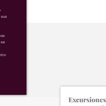
o
 sus
cas
 se
stro
Excursiones