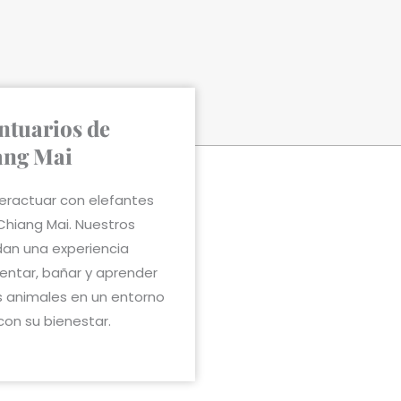
ntuarios de
ang Mai
eractuar con elefantes
Chiang Mai. Nuestros
ndan una experiencia
entar, bañar y aprender
 animales en un entorno
con su bienestar.
Desde
Chiang Mai
do
en grupo
a
Excursión de medio día al
de
Parque Natural de Elefantes