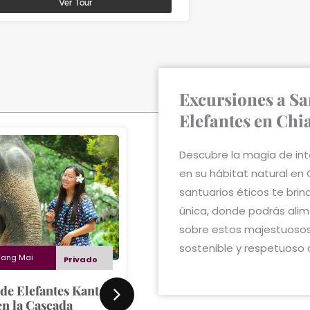
Ver Tour
Excursiones a Sa
Elefantes en Chi
Descubre la magia de int
en su hábitat natural en 
santuarios éticos te bri
única, donde podrás alim
sobre estos majestuosos
sostenible y respetuoso 
iang Mai
Desde
Chiang Mai
Privado
Priva
de Elefantes Kanta y
Experiencia en Araksa Te
en la Cascada
Garden y Parque Natural 