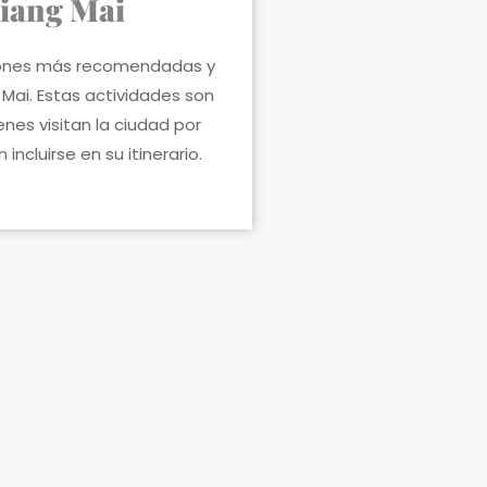
iang Mai
iones más recomendadas y
Mai. Estas actividades son
nes visitan la ciudad por
incluirse en su itinerario.
Desde
Chiang Mai
vado
Privado
Tour a los templos de Chiang
Rai y la Aldea de las Mujeres
Jirafa
thanon
Un tour de día completo para explorar
a del
los impresionantes templos de Chiang
Rai y la fascinante Aldea de las
Mujeres Jirafa.
Desde
2,950
THB
Ver Tour