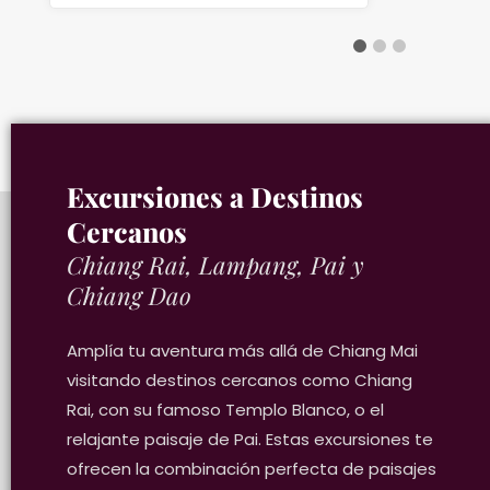
Excursiones a Destinos
Cercanos
Chiang Rai, Lampang, Pai y
Chiang Dao
Amplía tu aventura más allá de Chiang Mai
visitando destinos cercanos como Chiang
Rai, con su famoso Templo Blanco, o el
g Mai
Desde
Chiang Mai
relajante paisaje de Pai. Estas excursiones te
Privado
Privado
ofrecen la combinación perfecta de paisajes
templos de Chiang
Aventura en Mae Kampong: