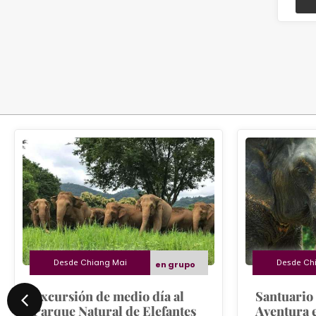
Desde
Chiang Mai
Desde
Ch
en grupo
Excursión de medio día al
Santuario 
Parque Natural de Elefantes
Aventura 