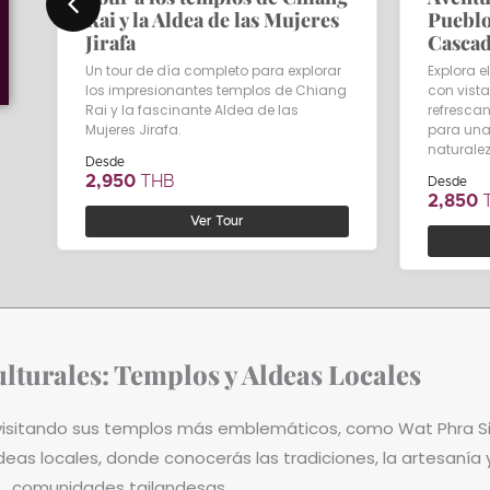
Rai y la Aldea de las Mujeres
Pueblo
Jirafa
Cascad
Un tour de día completo para explorar
Explora 
los impresionantes templos de Chiang
con vist
Rai y la fascinante Aldea de las
refrescan
Mujeres Jirafa.
para una
naturale
Desde
2,950
THB
Desde
2,850
Ver Tour
lturales: Templos y Aldeas Locales
i visitando sus templos más emblemáticos, como Wat Phra S
s locales, donde conocerás las tradiciones, la artesanía y 
comunidades tailandesas.