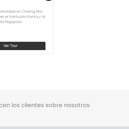
Elefantes
nolvidable en Chiang Mai
Explora Chiang Mai con una
en el Santuario Kanta y la
experiencia que combina el cultivo
a Pegajosa.
tradicional del té en Araksa y un
encuentro inolvidable con elefante
el Parque Natural.
Desde
6,320
THB
Ver Tour
Ver Tour
cen los clientes sobre nosotros