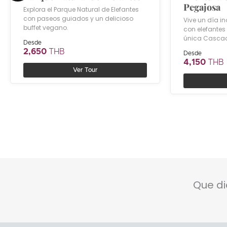
Pegajosa
Explora el Parque Natural de Elefantes
con paseos guiados y un delicioso
Vive un día i
buffet vegano.
con elefantes 
única Cascad
Desde
2,650
THB
Desde
4,150
THB
Ver Tour
Que di