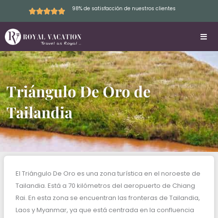
Skip
98% de satisfacción de nuestros clientes
to
content
Triángulo De Oro de
Tailandia
El Triángulo De Oro es una zona turística en el noroeste de
Tailandia. Está a 70 kilómetros del aeropuerto de Chiang
Rai. En esta zona se encuentran las fronteras de Tailandia,
Laos y Myanmar, ya que está centrada en la confluencia