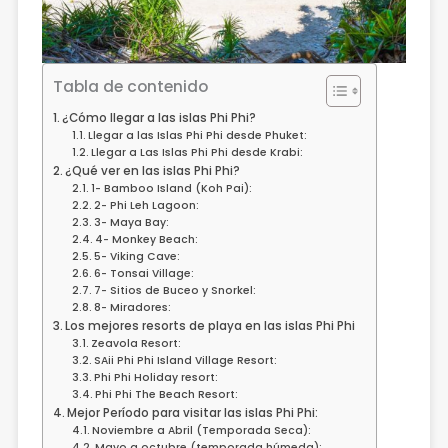
Tabla de contenido
¿Cómo llegar a las islas Phi Phi?
Llegar a las Islas Phi Phi desde Phuket:
Llegar a Las Islas Phi Phi desde Krabi:
¿Qué ver en las islas Phi Phi?
1- Bamboo Island (Koh Pai):
2- Phi Leh Lagoon:
3- Maya Bay:
4- Monkey Beach:
5- Viking Cave:
6- Tonsai Village:
7- Sitios de Buceo y Snorkel:
8- Miradores:
Los mejores resorts de playa en las islas Phi Phi
Zeavola Resort:
SAii Phi Phi Island Village Resort:
Phi Phi Holiday resort:
Phi Phi The Beach Resort:
Mejor Período para visitar las islas Phi Phi:
Noviembre a Abril (Temporada Seca):
Mayo a octubre (temporada húmeda):