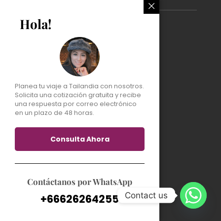
Hola!
Excursiones en Tailandia
Excursiones desde Bangkok
Excursiones desde Chiang Mai
Excursiones desde Phuket
Planea tu viaje a Tailandia con nosotros.
Excursiones desde Krabi
Solicita una cotización gratuita y recibe
una respuesta por correo electrónico
en un plazo de 48 horas.
Contáctanos
sales@royalvacationtours.com
Consulta Ahora
+6623470613
+66-6262-64255
Contáctanos por WhatsApp
Detalles completos de contacto
Contact us
+66626264255
Nosotros