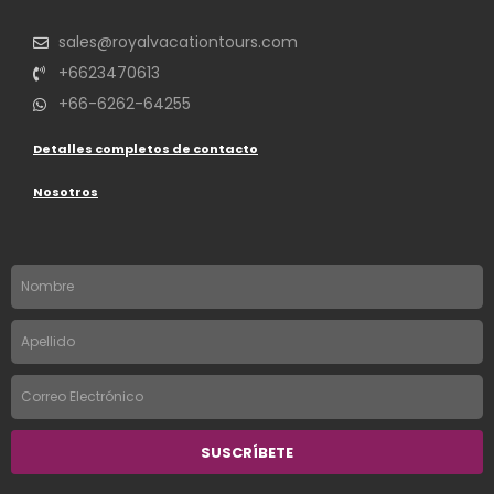
sales@royalvacationtours.com
+6623470613
+66-6262-64255
Detalles completos de contacto
Nosotros
Nombre
Apellido
Correo
Electrónico
SUSCRÍBETE