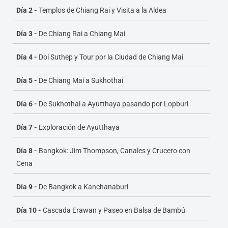
combina aventura, relajación y descubrimiento
Día 2 -
Templos de Chiang Rai y Visita a la Aldea
cultural, mostrando lo mejor de Tailandia.
Día 3 -
De Chiang Rai a Chiang Mai
Día 4 -
Doi Suthep y Tour por la Ciudad de Chiang Mai
Día 5 -
De Chiang Mai a Sukhothai
Día 6 -
De Sukhothai a Ayutthaya pasando por Lopburi
Día 7 -
Exploración de Ayutthaya
Día 8 -
Bangkok: Jim Thompson, Canales y Crucero con
Cena
Día 9 -
De Bangkok a Kanchanaburi
Día 10 -
Cascada Erawan y Paseo en Balsa de Bambú