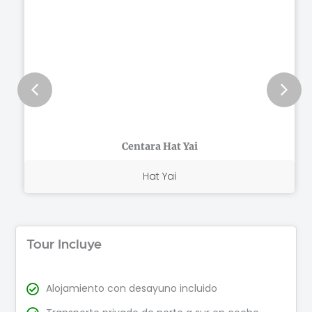
4
out
of
5
Centara Hat Yai
Hat Yai
Tour Incluye
Alojamiento con desayuno incluido