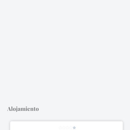
Alojamiento
Rated




