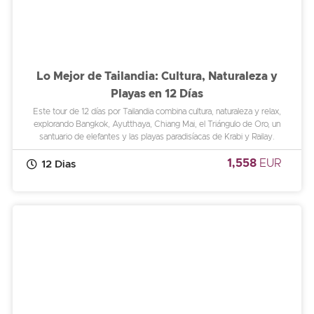
Lo Mejor de Tailandia: Cultura, Naturaleza y
Playas en 12 Días
Este tour de 12 días por Tailandia combina cultura, naturaleza y relax,
explorando Bangkok, Ayutthaya, Chiang Mai, el Triángulo de Oro, un
santuario de elefantes y las playas paradisíacas de Krabi y Railay.
1,558
EUR
12 Dias