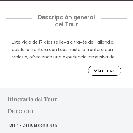
Descripción general
del Tour
Este viaje de 17 días te lleva a través de Tailandia,
desde la frontera con Laos hasta la frontera con
Malasia, ofreciendo una experiencia inmersiva de
los diversos paisajes, ricas culturas y deliciosas
Leer más
gastronomías del país. Explora templos icónicos,
sitios declarados Patrimonio de la Humanidad por la
UNESCO y mercados vibrantes; disfruta de
maravillas naturales como el Lago Cheow Lan, la
Itinerario del Tour
Cascada Erawan y el Parque Nacional Khao Sam Roi
Yot; y conecta con las tradiciones locales en aldeas
Día a día
de tribus montañosas. Desde interacciones éticas
con elefantes hasta paseos en balsa de bambú y
Día 1 -
De Huai Kon a Nan
cruceros con cena panorámicos, este recorrido