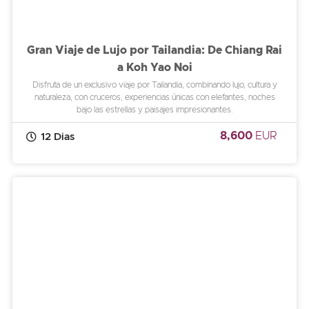
Gran Viaje de Lujo por Tailandia: De Chiang Rai
a Koh Yao Noi
Disfruta de un exclusivo viaje por Tailandia, combinando lujo, cultura y
naturaleza, con cruceros, experiencias únicas con elefantes, noches
bajo las estrellas y paisajes impresionantes.
8,600
EUR
12 Dias