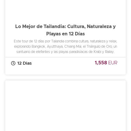
Lo Mejor de Tailandia: Cultura, Naturaleza y
Playas en 12 Días
Este tour de 12 días por Tailandia combina cultura, naturaleza y relax,
explorando Bangkok, Ayutthaya, Chiang Mai, el Triángulo de Oro, un
santuario de elefantes y las playas paradisíacas de Krabi y Railay.
1,558
EUR
12 Dias