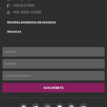
+6623470613
+66-6262-64255
Detalles completos de contacto
Nosotros
Nombre
Apellido
Correo
Electrónico
SUSCRÍBETE
F
T
I
L
P
T