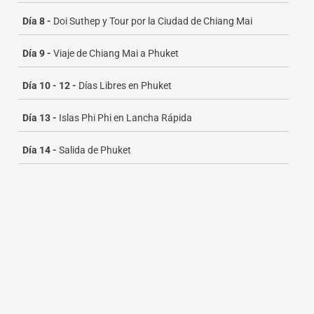
a las
Islas Phi Phi
y deleitarte con la belleza natural
de la isla antes de regresar. Este itinerario garantiza
Día 8 -
Doi Suthep y Tour por la Ciudad de Chiang Mai
que los primeros visitantes experimenten lo mejor
Día 9 -
Viaje de Chiang Mai a Phuket
de Tailandia.
Día 10 - 12 -
Días Libres en Phuket
Día 13 -
Islas Phi Phi en Lancha Rápida
Día 14 -
Salida de Phuket