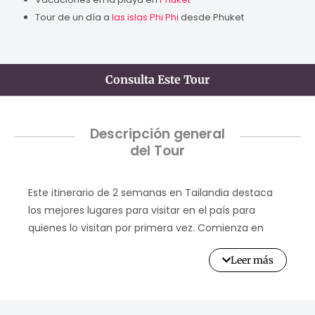
Tour de un día a
las islas Phi Phi
desde Phuket
Consulta Este Tour
Descripción general
del Tour
Este itinerario de 2 semanas en Tailandia destaca
los mejores lugares para visitar en el país para
quienes lo visitan por primera vez. Comienza en
Bangkok con una encantadora cena en un crucero,
Leer más
ideal para adentrarse en el vibrante ritmo de la
ciudad. Los días siguientes están dedicados a
descubrir la rica herencia cultural de
Bangkok
, con