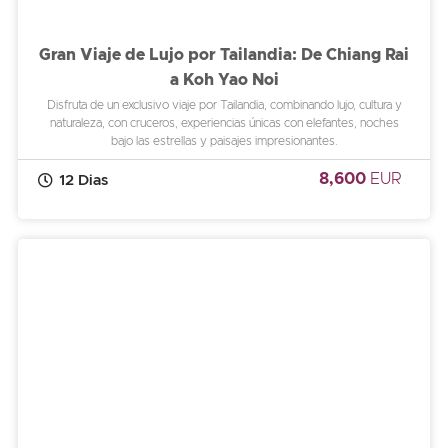
Gran Viaje de Lujo por Tailandia: De Chiang Rai
a Koh Yao Noi
Disfruta de un exclusivo viaje por Tailandia, combinando lujo, cultura y
naturaleza, con cruceros, experiencias únicas con elefantes, noches
bajo las estrellas y paisajes impresionantes.
8,600
EUR
12 Dias