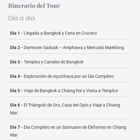
visitas a mercados emblemáticos como Damnoen
Itinerario del Tour
Saduak, Amphawa y Maeklong, además de sus
templos icónicos y tranquilos canales. Luego, el viaje
Día a día
continúa hacia Ayutthaya para explorar las ruinas
de la antigua capital de Tailandia, combinando
Día 1 -
Llegada a Bangkok y Cena en Crucero
historia y belleza escénica.
Día 2 -
Damnoen Saduak – Amphawa y Mercado Maeklong
Hacia el norte, el itinerario llega a
Chiang Rai
, donde
Día 3 -
Templos y Canales de Bangkok
podrás visitar templos como el Blanco y el Azul,
conocer la aldea Karen y sumergirte en la cultura
Día 4 -
Exploración de Ayutthaya por un Día Completo
de las tribus montañosas. También se explora el
Triángulo de Oro y la Casa del Opio antes de
Día 5 -
Viaje de Bangkok a Chiang Rai y Visita a Templos
continuar a Chiang Mai. Allí, vivirás una experiencia
única en un
santuario de elefantes
, seguido de un
Día 6 -
El Triángulo de Oro, Casa del Opio y Viaje a Chiang
recorrido por
Doi Suthep
y los templos más
Mai
venerados de la ciudad. La última etapa del viaje se
desarrolla en
Phuket
, donde podrás relajarte,
Día 7 -
Día Completo en un Santuario de Elefantes en Chiang
disfrutar de un emocionante tour en lancha rápida
Mai